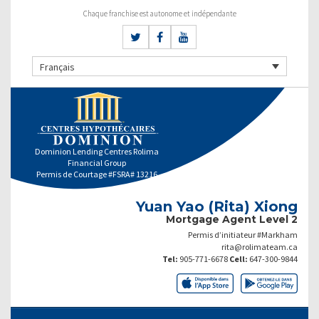
Chaque franchise est autonome et indépendante
Français
Dominion Lending Centres Rolima
Financial Group
Permis de Courtage #FSRA# 13216
Yuan Yao (Rita) Xiong
Mortgage Agent Level 2
Permis d’initiateur #Markham
rita@rolimateam.ca
Tel:
905-771-6678
Cell:
647-300-9844