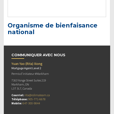
Organisme de bienfaisance
national
COMMUNIQUER AVEC NOUS
Yuan Yao (Rita) Xiong
Mortgage Agent Level 2
Permis d’initiateur #Markham
7163 Yonge Street Suites 219
Markham, ON
L3T 3L7, Canada
Courriel:
rita@rolimateam.ca
Téléphone:
905-771-6678
Mobile:
647-300-9844