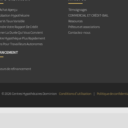
 Achat Aperçu
Témoignages
obation Hypothécaire
COMMERCIAL ET CRÉDIT-BAIL
e Vs Taux Variable
Ressources
dre Votre Rapport De Crédit
Prêteurs et associations
ner La Durée Qui Vous Convient
Contactez-nous
otre Hypothèque Plus Rapidement
ns Pour Travailleurs Autonomes
NANCEMENT
teurs de refinancement
© 2026 Centres Hypothécaires Dominion
Conditions d’utilisation
|
Politique de confidenti