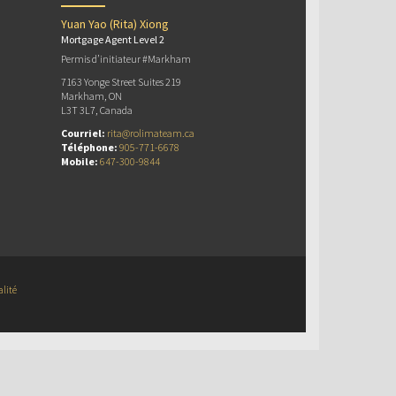
Yuan Yao (Rita) Xiong
Mortgage Agent Level 2
Permis d’initiateur #Markham
7163 Yonge Street Suites 219
Markham, ON
L3T 3L7, Canada
Courriel:
rita@rolimateam.ca
Téléphone:
905-771-6678
Mobile:
647-300-9844
alité