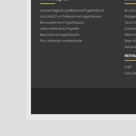
Les avantages du professionnel hypothécaire
Accueil
Les Coûts D’un Professionnel Hypothécaire
Préappr
Renouvellement hypothécaire
Taux Fix
Valeur Nette de la Propriété
Compren
Assurance vie Hypothécaire
Détermi
Pour présenter une demande
Payer V
Solutio
REFI
CHIP
Calcula